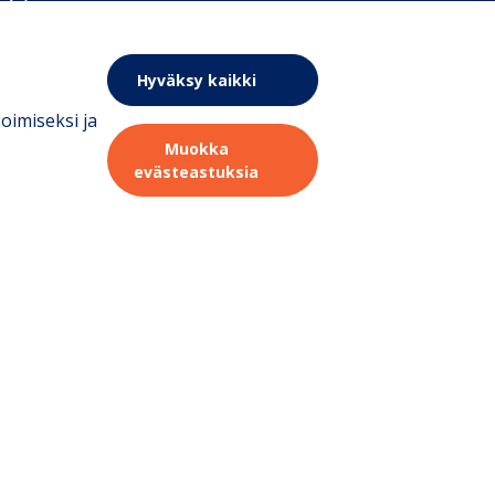
ilytys
uolto
Hyväksy kaikki
nnukset
oimiseksi ja
Muokka
nnasto
evästeastuksia
eistä
auppa