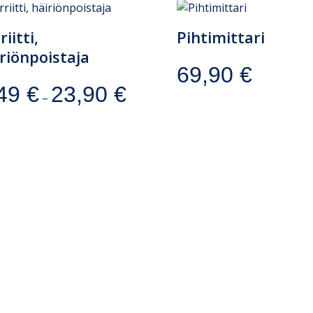
riitti,
Pihtimittari
riönpoistaja
69,90
€
,49
€
23,90
€
–