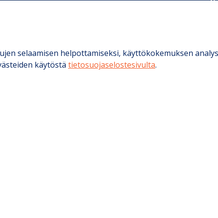
Sä
H
n
Ase
sivujen selaamisen helpottamiseksi, käyttökokemuksen analys
e
evästeiden käytöstä
tietosuojaselostesivulta
.
Hi
in
M
K
us