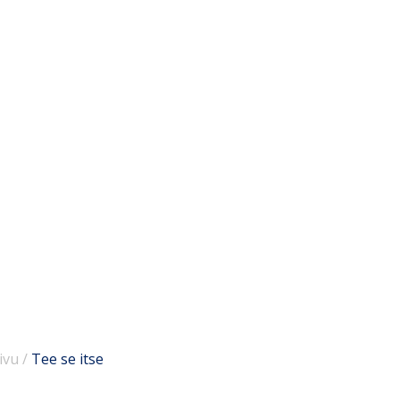
ivu
/
Tee se itse