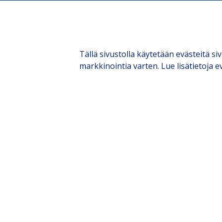
hello@boaty.fi
Ma-to 9-16.30
0407551828
Pe 9-15.00
Whatsapp:
..tai sopimuksen mukaa
0407304860
Tällä sivustolla käytetään evästeitä 
Veneen voi tuoda meill
markkinointia varten. Lue lisätietoja 
Boaty Oy
24/7 etäavattavan port
Y-tunnus 3232778-8
ansiosta.
We speak English!
Vi talar svenska!
Käyntiosoite
Maksutavat & laskut
Mikontie 1
Maksutavat:
11910 Riihimäki
Korttimaksu, lasku tai
Linkki
Google
osamaksu
Mapsiin