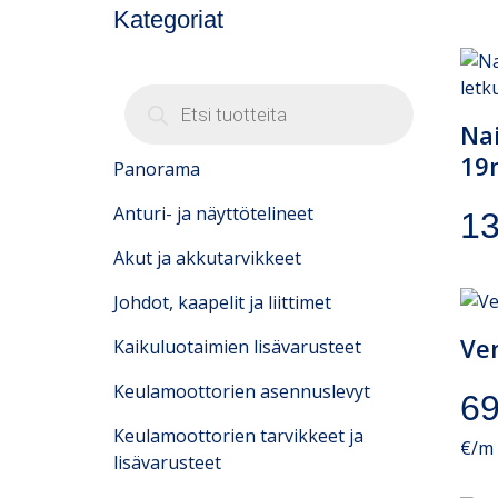
Kategoriat
Nai
19m
Panorama
Anturi- ja näyttötelineet
1
Akut ja akkutarvikkeet
Johdot, kaapelit ja liittimet
Ve
Kaikuluotaimien lisävarusteet
Keulamoottorien asennuslevyt
6
Keulamoottorien tarvikkeet ja
€/m
lisävarusteet