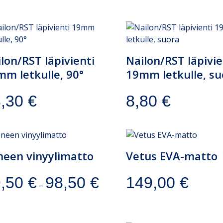
lon/RST läpivienti
Nailon/RST läpivie
m letkulle, 90°
19mm letkulle, su
3,30
€
8,80
€
neen vinyylimatto
Vetus EVA-matto
9,50
€
98,50
€
149,00
€
–