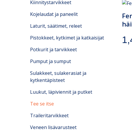
Kiinnitystarvikkeet
Kojelaudat ja paneelit
Fer
häi
Laturit, säätimet, releet
Pistokkeet, kytkimet ja katkaisijat
1
Potkurit ja tarvikkeet
Pumput ja sumput
Sulakkeet, sulakerasiat ja
kytkentäpisteet
Luukut, läpiviennit ja putket
Tee se itse
Traileritarvikkeet
Veneen lisävarusteet