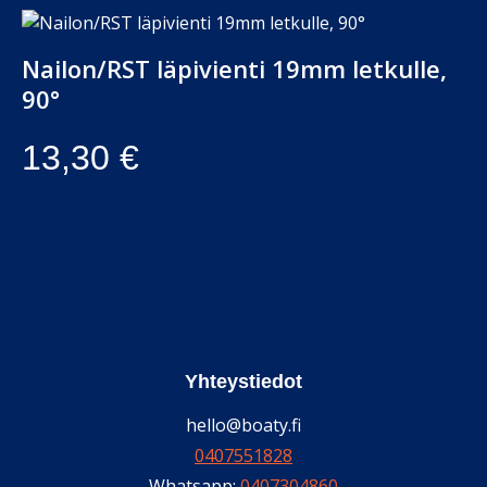
Nailon/RST läpivienti 19mm letkulle,
90°
13,30
€
Yhteystiedot
hello@boaty.fi
0407551828
Whatsapp:
0407304860