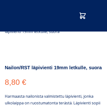
Etusivu
/
Kauppa
/
Pumput ja sumput
/
Nailon/RST
läpivienti 19mm letkulle, suora
Nailon/RST läpivienti 19mm letkulle, suora
8,80
€
Harmaasta nailonista valmistettu läpivienti, jonka
ulkolaippa on ruostumatonta terästä. Läpivienti sopii