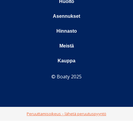
Huolto
Asennukset
Hinnasto
Meistä
Kauppa
© Boaty 2025
Peruuttamisoikeus – lähetä peruutuspyyntö