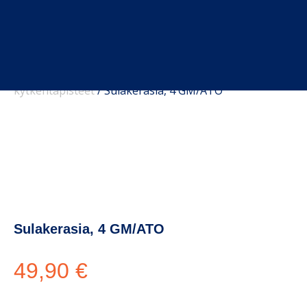
Etusivu
/
Kauppa
/
Sulakkeet, sulakerasiat ja
kytkentäpisteet
/
Sulakerasia, 4 GM/ATO
Sulakerasia, 4 GM/ATO
49,90
€