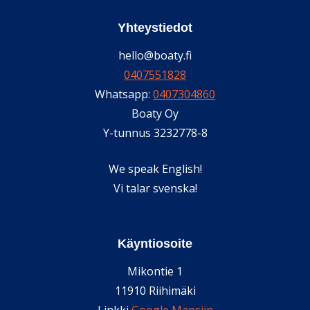
Yhteystiedot
hello@boaty.fi
0407551828
Whatsapp:
0407304860
Boaty Oy
Y-tunnus 3232778-8
We speak English!
Vi talar svenska!
Käyntiosoite
Mikontie 1
11910 Riihimäki