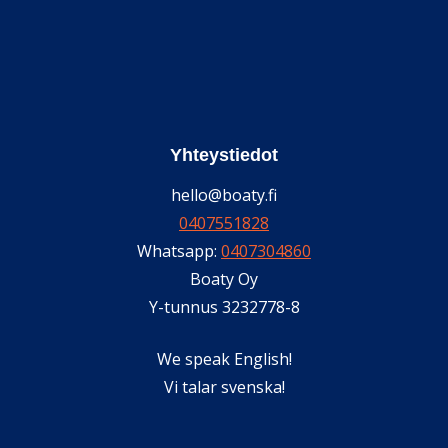
Yhteystiedot
hello@boaty.fi
0407551828
Whatsapp:
0407304860
Boaty Oy
Y-tunnus 3232778-8
We speak English!
Vi talar svenska!