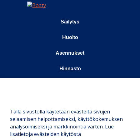
Säilytys
Huolto
Asennukset
Hinnasto
Meistä
Kauppa
Tällä sivustolla käytetään evästeitä sivujen
© Boaty 2025
selaamisen helpottamiseksi, käyttökokemuksen
analysoimiseksi ja markkinointia varten. Lue
lisätietoja evästeiden käytöstä