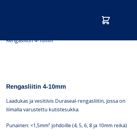
Etusivu
/
Kauppa
/
Johdot, kaapelit ja liittimet
/
Rengasliitin 4-10mm
Rengasliitin 4-10mm
Laadukas ja vesitiivis Duraseal-rengasliitin, jossa on
liimalla varustettu kutistesukka.
Punainen: <1,5mm² johdoille (4, 5, 6, 8 ja 10mm reikä)