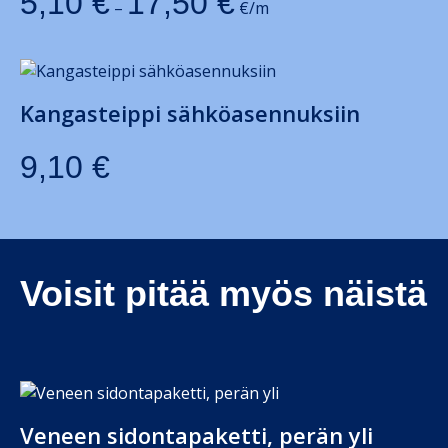
5,10
€
17,50
€
–
€/m
Kangasteippi sähköasennuksiin
9,10
€
Voisit pitää myös näistä
Veneen sidontapaketti, perän yli