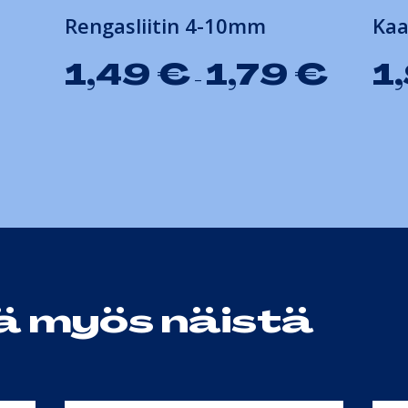
Rengasliitin 4-10mm
Kaa
1,49
€
1,79
€
1
–
ää myös näistä