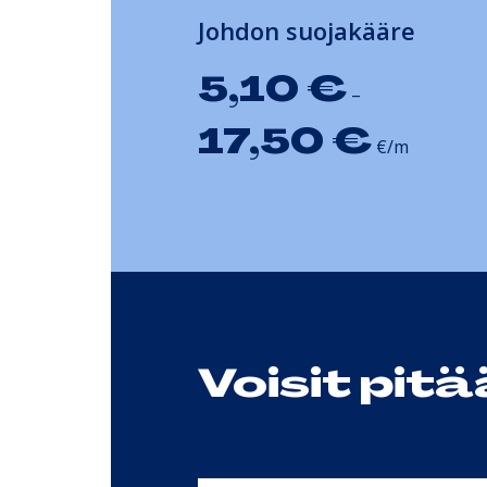
Johdon suojakääre
5,10
€
–
17,50
€
€/m
Voisit pit