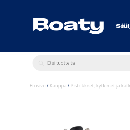
Säi
Etusivu
/
Kauppa
/
Pistokkeet, kytkimet ja katk