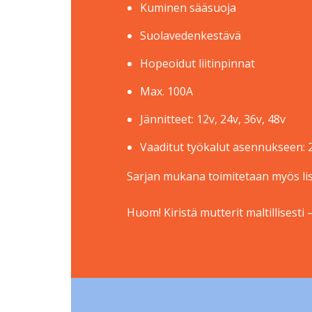
Kuminen sääsuoja
Suolavedenkestävä
Hopeoidut liitinpinnat
Max. 100A
Jännitteet: 12v, 24v, 36v, 48v
Vaaditut työkalut asennukseen: 
Sarjan mukana toimitetaan myös lis
Huom! Kiristä mutterit maltillisest