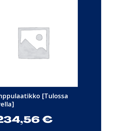
ppulaatikko [Tulossa
ella]
234,56
€