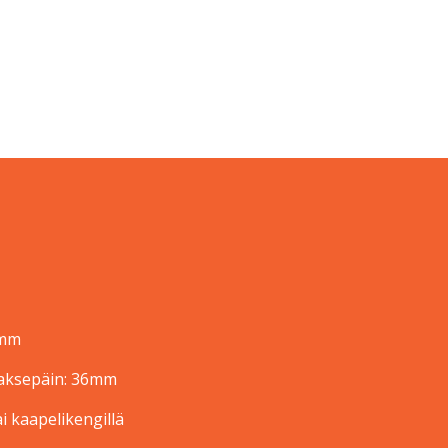
 mm
aaksepäin: 36mm
ai kaapelikengillä