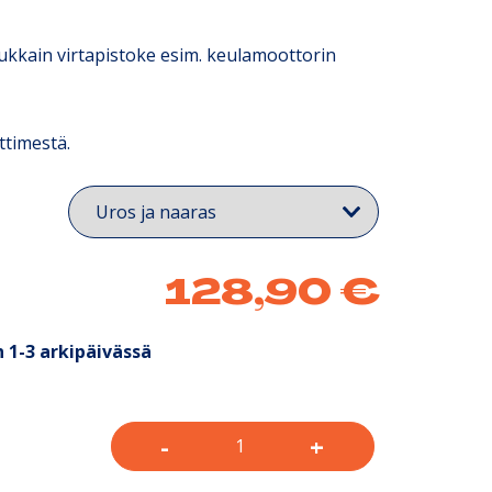
ukkain virtapistoke esim. keulamoottorin
ttimestä.
128,90
€
 1-3 arkipäivässä
-
+