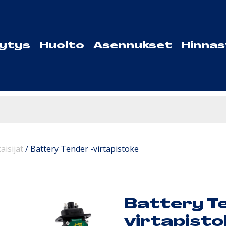
lytys
Huolto
Asennukset
Hinna
aisijat
/
Battery Tender -virtapistoke
Battery Te
virtapisto