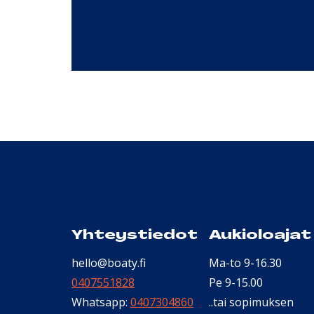
Yhteystiedot
Aukioloajat
hello@boaty.fi
Ma-to 9-16.30
0407551828
Pe 9-15.00
Whatsapp:
0407304860
..tai sopimuksen