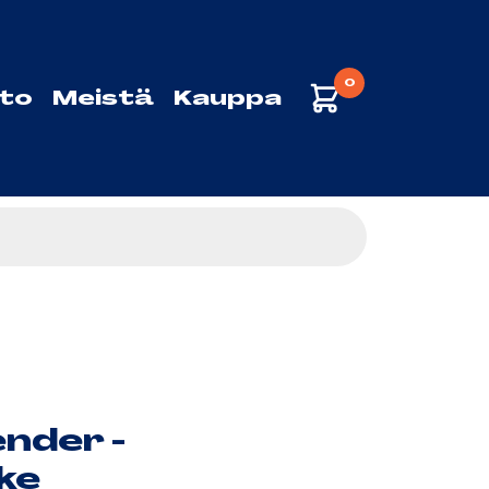
0
sto
Meistä
Kauppa
nder -
ke