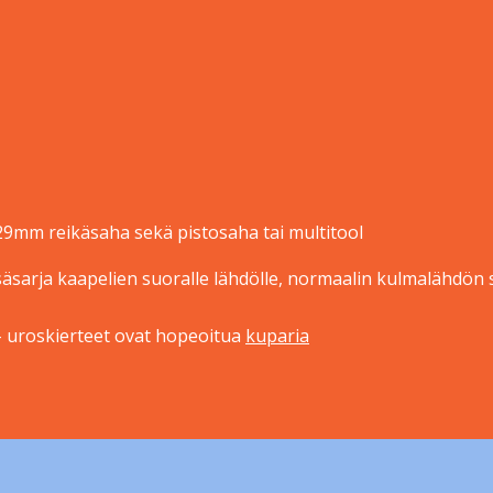
29mm reikäsaha sekä pistosaha tai multitool
äsarja kaapelien suoralle lähdölle, normaalin kulmalähdön s
i – uroskierteet ovat hopeoitua
kuparia