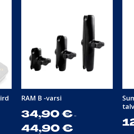
ird
RAM B -varsi
Sum
talv
34,90
€
–
1
44,90
€