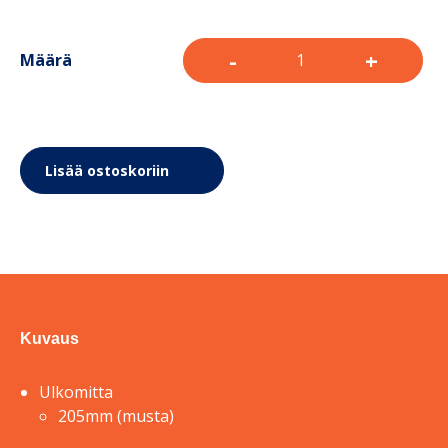
-
+
Määrä
Lisää ostoskoriin
Kuvaus
Ulkomitta
205mm (musta)