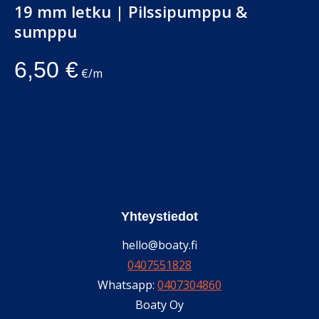
19 mm letku | Pilssipumppu &
sumppu
6,50
€
€/m
Yhteystiedot
hello@boaty.fi
0407551828
Whatsapp:
0407304860
Boaty Oy