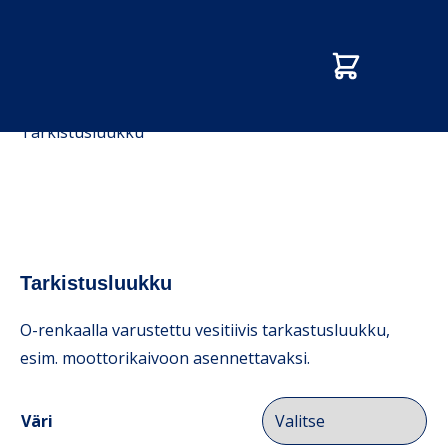
Etusivu
/
Kauppa
/
Luukut, läpiviennit ja putket
/
Tarkistusluukku
Tarkistusluukku
O-renkaalla varustettu vesitiivis tarkastusluukku,
esim. moottorikaivoon asennettavaksi.
Väri