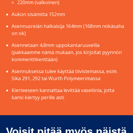
220mm (valkoinen)
Aukon sisämitta 152mm
Asennusreiän halkaisija 164mm (168mm reikäsaha
on ok)
Asennetaan 4,8mm uppokantaruuveilla
(pakkaamme nämä mukaan, jos kirjoitat pyynnön
kommenttikenttään)
Asennuksessa tulee käyttää tiivistemassa, esim.
Sika 291, 292 tai Wurth Polymeerimassa
Kierteeseen kannattaa levittää vaseliinia, jotta
kansi kiertyy perille asti
Voisit pitää myös näistä