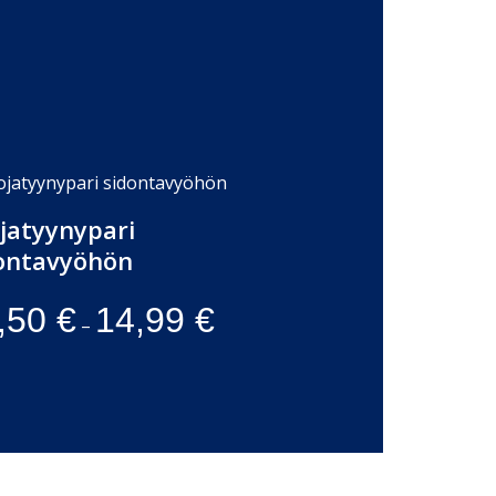
jatyynypari
ontavyöhön
,50
€
14,99
€
–