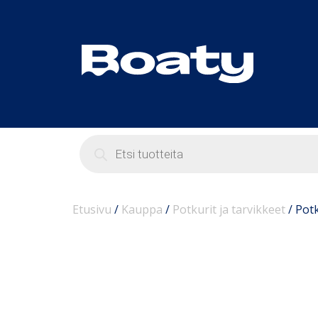
Etusivu
/
Kauppa
/
Potkurit ja tarvikkeet
/
Potk