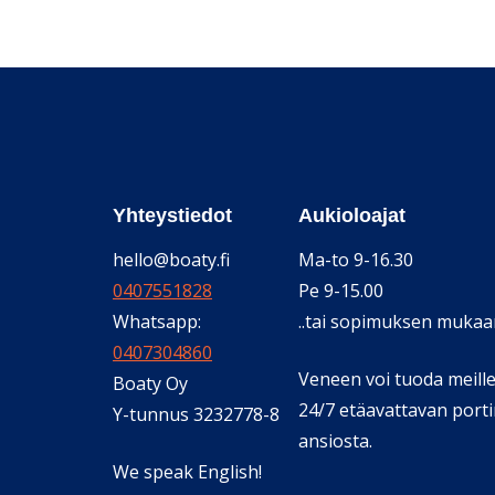
Yhteystiedot
Aukioloajat
hello@boaty.fi
Ma-to 9-16.30
0407551828
Pe 9-15.00
Whatsapp:
..tai sopimuksen mukaa
0407304860
Veneen voi tuoda meill
Boaty Oy
24/7 etäavattavan port
Y-tunnus 3232778-8
ansiosta.
We speak English!