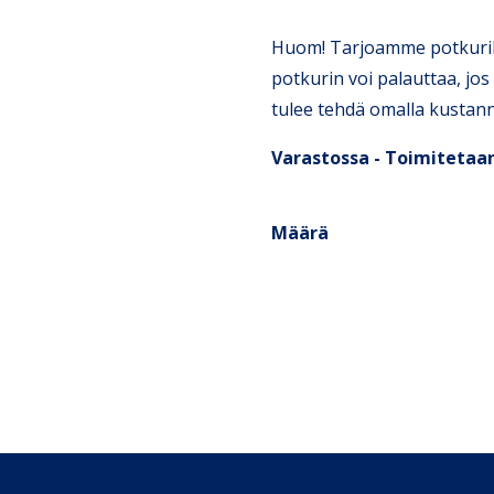
Huom! Tarjoamme potkuril
potkurin voi palauttaa, jo
tulee tehdä omalla kustann
Varastossa - Toimitetaan
Määrä