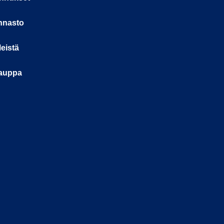
nnasto
eistä
auppa