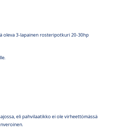
lä oleva 3-lapainen rosteripotkuri 20-30hp
le.
jossa, eli pahvilaatikko ei ole virheettömässä
nveroinen.