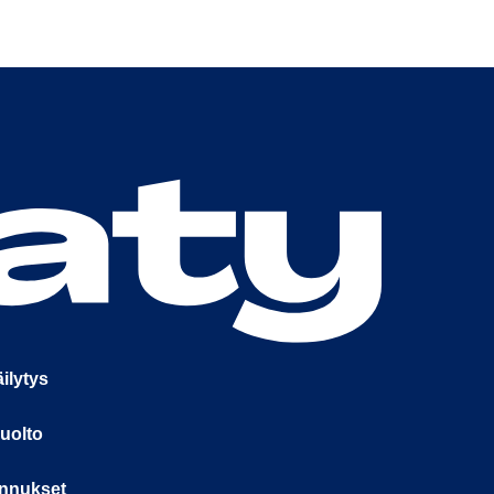
ilytys
uolto
nnukset