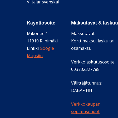
Vi talar svenska!
Käyntiosoite
Maksutavat & laskut
Mikontie 1
Maksutavat:
11910 Riihimäki
Korttimaksu, lasku tai
Linkki
Google
osamaksu
Mapsiin
Verkkolaskutusosoite:
003732327788
Välittäjätunnus:
DABAFIHH
Verkkokaupan
sopimusehdot