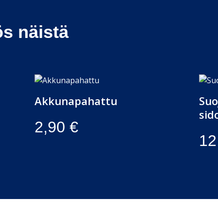
ös näistä
Akkunapahattu
Suo
sid
2,90
€
12