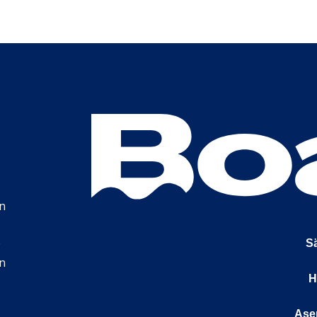
n
e
Sä
in
H
Ase