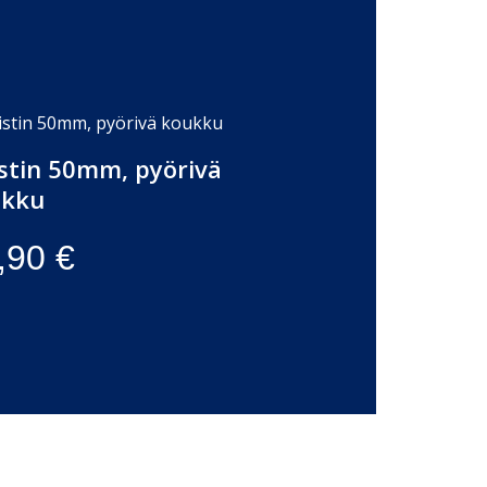
istin 50mm, pyörivä
ukku
,90
€