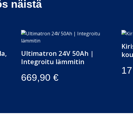
ös näistä
Kir
la,
Ultimatron 24V 50Ah |
ko
Integroitu lämmitin
17
669,90
€