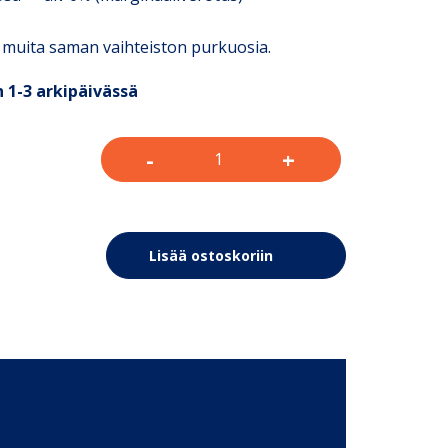
 muita saman vaihteiston purkuosia.
 1-3 arkipäivässä
-
+
Lisää ostoskoriin