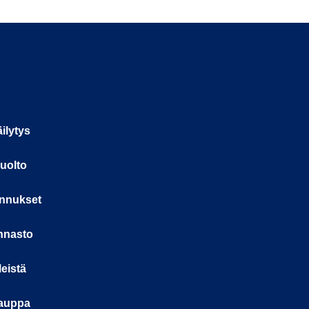
ilytys
uolto
nnukset
nnasto
eistä
auppa