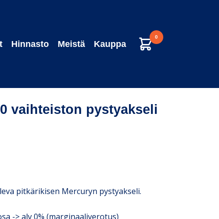
0
t
Hinnasto
Meistä
Kauppa
 vaihteiston pystyakseli
eva pitkärikisen Mercuryn pystyakseli.
a -> alv 0% (marginaaliverotus)