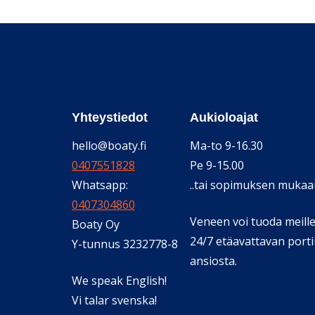
Yhteystiedot
Aukioloajat
hello@boaty.fi
Ma-to 9-16.30
0407551828
Pe 9-15.00
Whatsapp:
..tai sopimuksen mukaa
0407304860
Veneen voi tuoda meill
Boaty Oy
24/7 etäavattavan port
Y-tunnus 3232778-8
ansiosta.
We speak English!
Vi talar svenska!