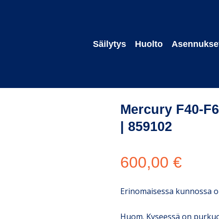
Säilytys
Huolto
Asennukse
sat
/
Mercury F40-F60 vaihteiston pystyakseli | 859102
Mercury F40-F60
| 859102
600,00
€
Erinomaisessa kunnossa ol
Huom. Kyseessä on purkuos