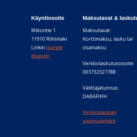
Käyntiosoite
Maksutavat & laskut
Mikontie 1
Maksutavat:
11910 Riihimäki
Korttimaksu, lasku tai
Linkki
Google
osamaksu
Mapsiin
Verkkolaskutusosoite:
003732327788
Välittäjätunnus:
DABAFIHH
Verkkokaupan
sopimusehdot