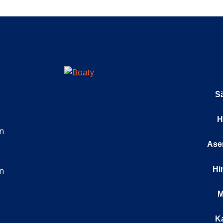
Sä
H
n
Ase
e
Hi
in
M
K