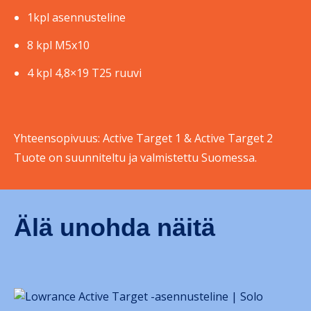
1kpl asennusteline
8 kpl M5x10
4 kpl 4,8×19 T25 ruuvi
Yhteensopivuus: Active Target 1 & Active Target 2
Tuote on suunniteltu ja valmistettu Suomessa.
Älä unohda näitä