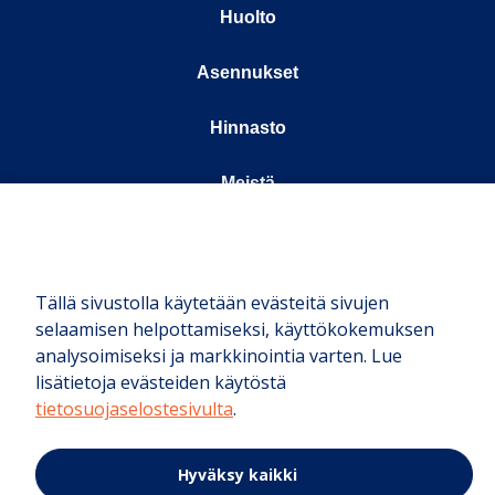
Huolto
Asennukset
Hinnasto
Meistä
Kauppa
© Boaty 2025
Tällä sivustolla käytetään evästeitä sivujen
selaamisen helpottamiseksi, käyttökokemuksen
analysoimiseksi ja markkinointia varten. Lue
lisätietoja evästeiden käytöstä
tietosuojaselostesivulta
.
Peruuttamisoikeus – lähetä peruutuspyyntö
Hyväksy kaikki