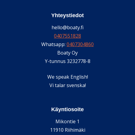
Yhteystiedot
hello@boaty.fi
0407551828
Whatsapp:
0407304860
Boaty Oy
Y-tunnus 3232778-8
We speak English!
Vi talar svenska!
Käyntiosoite
Mikontie 1
11910 Riihimäki