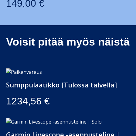
149,00
€
Voisit pitää myös näistä
Sumppulaatikko [Tulossa talvella]
1234,56
€
Garmin Livescope -asennusteline |