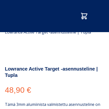
Etusivu
/
Kauppa
/
Kaikuluotaimien lisävarusteet
/
Lowrance Active Target -asennusteline | Tupla
Lowrance Active Target -asennusteline |
Tupla
48,90
€
Tämä 3mm alumiinista valmistettu asennusteline on