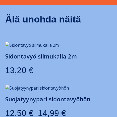
Älä unohda näitä
Sidontavyö silmukalla 2m
13,20
€
Suojatyynypari sidontavyöhön
12,50
€
14,99
€
–