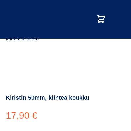
Etusivu
/
Kauppa
/
Traileritarvikkeet
/
Kiristin 50mm,
kiinteä koukku
Kiristin 50mm, kiinteä koukku
17,90
€