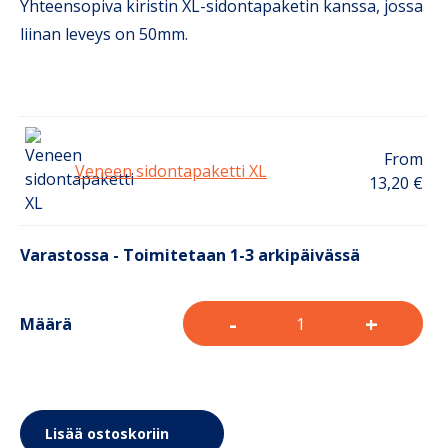
Yhteensopiva kiristin XL-sidontapaketin kanssa, jossa
liinan leveys on 50mm.
From
Veneen sidontapaketti XL
13,20
€
Varastossa - Toimitetaan 1-3 arkipäivässä
-
+
Määrä
Lisää ostoskoriin