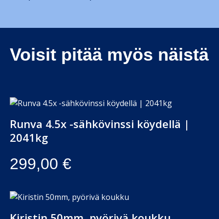
Voisit pitää myös näistä
Runva 4.5x -sähkövinssi köydellä |
2041kg
299,00
€
Kiristin 50mm, pyörivä koukku