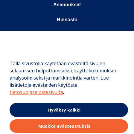
Asennukset
Hinnasto
Meistä
Kauppa
Tällä sivustolla käytetään evästeitä sivujen
© Boaty 2025
selaamisen helpottamiseksi, käyttökokemuksen
analysoimiseksi ja markkinointia varten. Lue
lisätietoja evästeiden käytöstä
tietosuojaselostesivulta
.
Peruuttamisoikeus – lähetä peruutuspyyntö
Hyväksy kaikki
Muokka evästeastuksia