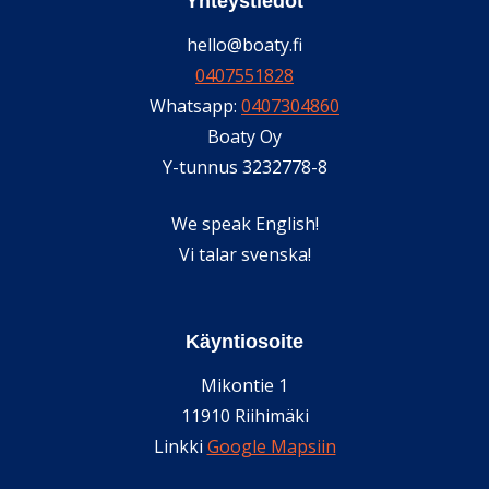
Yhteystiedot
hello@boaty.fi
0407551828
Whatsapp:
0407304860
Boaty Oy
Y-tunnus 3232778-8
We speak English!
Vi talar svenska!
Käyntiosoite
Mikontie 1
11910 Riihimäki
Linkki
Google Mapsiin