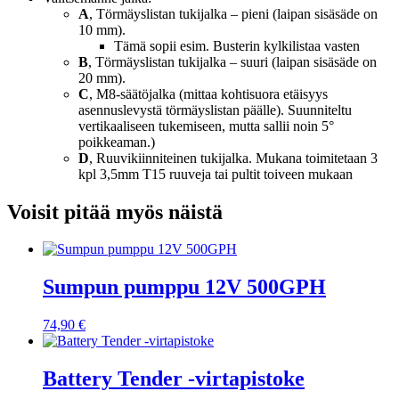
A
, Törmäyslistan tukijalka – pieni (laipan sisäsäde on
10 mm).
Tämä sopii esim. Busterin kylkilistaa vasten
B
, Törmäyslistan tukijalka – suuri (laipan sisäsäde on
20 mm).
C
, M8-säätöjalka (mittaa kohtisuora etäisyys
asennuslevystä törmäyslistan päälle). Suunniteltu
vertikaaliseen tukemiseen, mutta sallii noin 5°
poikkeaman.)
D
, Ruuvikiinniteinen tukijalka. Mukana toimitetaan 3
kpl 3,5mm T15 ruuveja tai pultit toiveen mukaan
Voisit pitää myös näistä
Sumpun pumppu 12V 500GPH
74,90
€
Battery Tender -virtapistoke