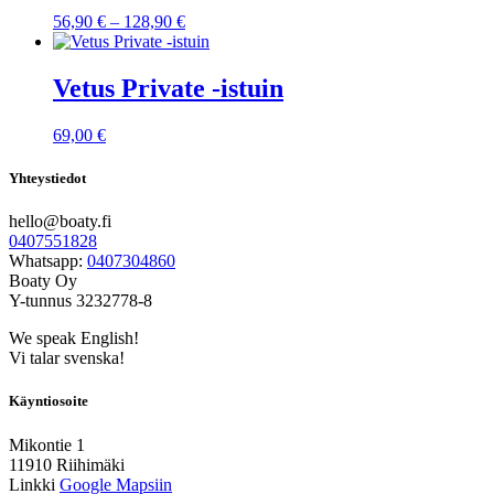
Hintaluokka:
56,90
€
–
128,90
€
56,90 €
-
128,90 €
Vetus Private -istuin
69,00
€
Yhteystiedot
hello@boaty.fi
0407551828
Whatsapp:
0407304860
Boaty Oy
Y-tunnus 3232778-8
We speak English!
Vi talar svenska!
Käyntiosoite
Mikontie 1
11910 Riihimäki
Linkki
Google Mapsiin