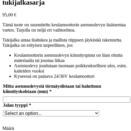
tukijalkasarja
95,00
€
Tämä tuote on suunniteltu keulamoottorin asennuslevyn lisätuentaa
varten. Tarjolla on neljä eri vaihtoehtoa.
Tukijalka antaa lisätukea ja mallista riippuen jäykistää rakennetta.
Tukijalka on erityisen tarpeellinen, jos:
Keulamoottorin asennuslevyn kiinnityspinta on liian ohutta
materiaalia tai joustaa liikaa
Asennuslevy joudutaan tuomaan poikkeuksellisen ulos, esim.
kaiteiden vuoksi
Kyseessä on painava 24/36V keulamoottori
Mitta asennuslevystä törmäyslistaan tai haluttuun
kiinnityskohtaan (mm)
*
Jalan tyyppi
*
Määrä