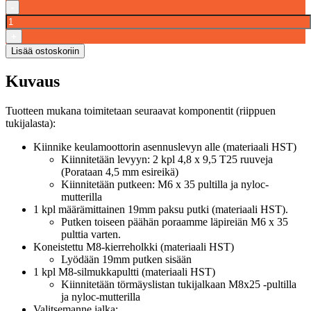
-
Keulamoottorin
asennuslevyn
+
tukijalkasarja
Lisää ostoskoriin
määrä
Kuvaus
Tuotteen mukana toimitetaan seuraavat komponentit (riippuen
tukijalasta):
Kiinnike keulamoottorin asennuslevyn alle (materiaali HST)
Kiinnitetään levyyn: 2 kpl 4,8 x 9,5 T25 ruuveja
(Porataan 4,5 mm esireikä)
Kiinnitetään putkeen: M6 x 35 pultilla ja nyloc-
mutterilla
1 kpl määrämittainen 19mm paksu putki (materiaali HST).
Putken toiseen päähän poraamme läpireiän M6 x 35
pulttia varten.
Koneistettu M8-kierreholkki (materiaali HST)
Lyödään 19mm putken sisään
1 kpl M8-silmukkapultti (materiaali HST)
Kiinnitetään törmäyslistan tukijalkaan M8x25 -pultilla
ja nyloc-mutterilla
Valitsemanne jalka: