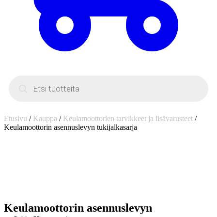
Products
search
Etusivu
/
Kauppa
/
Keulamoottorien tarvikkeet ja lisävarusteet
/
Keulamoottorin asennuslevyn tukijalkasarja
Keulamoottorin asennuslevyn