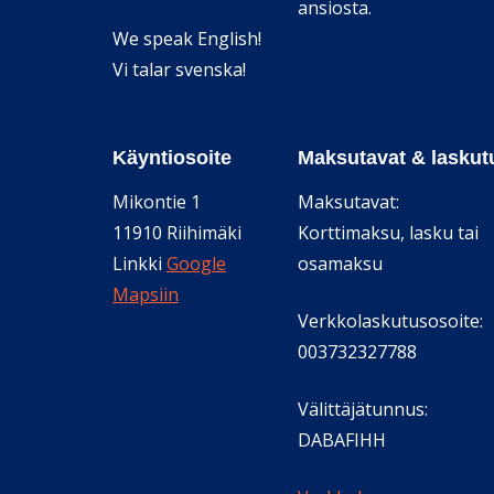
ansiosta.
We speak English!
Vi talar svenska!
Käyntiosoite
Maksutavat & laskut
Mikontie 1
Maksutavat:
11910 Riihimäki
Korttimaksu, lasku tai
Linkki
Google
osamaksu
Mapsiin
Verkkolaskutusosoite:
003732327788
Välittäjätunnus:
DABAFIHH