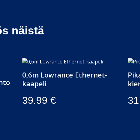
ös näistä
0,6m Lowrance Ethernet-
Pik
ohto
kaapeli
kie
39,99
€
31