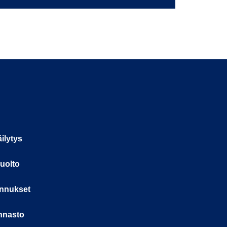
ilytys
uolto
nnukset
nnasto