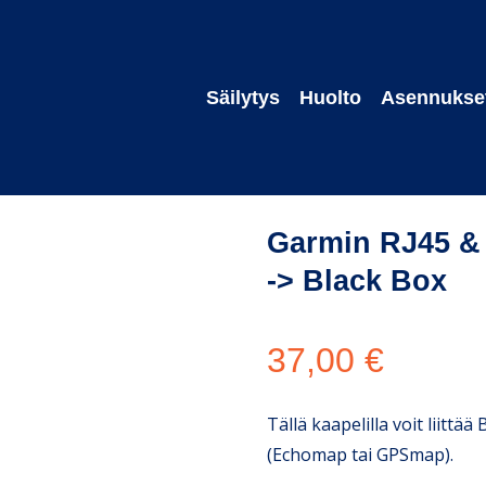
Säilytys
Huolto
Asennukse
eet
/
Garmin RJ45 & BlueNet -adapteri | Näyttö -> Black Box
Garmin RJ45 & 
-> Black Box
37,00
€
ChatGPT said:
Tällä kaapelilla voit liitt
(Echomap tai GPSmap).