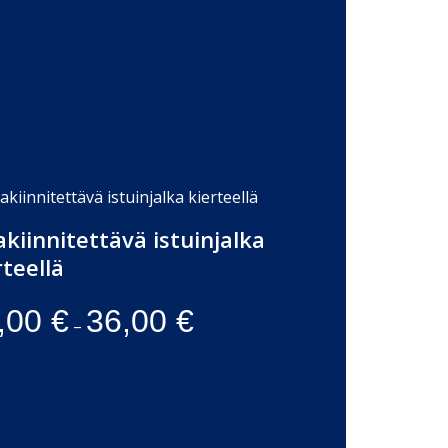
akiinnitettävä istuinjalka
rteellä
,00
€
36,00
€
–