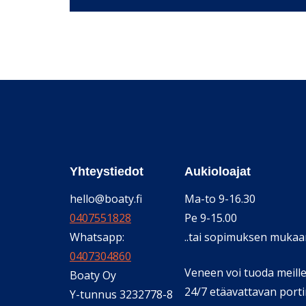
Yhteystiedot
Aukioloajat
hello@boaty.fi
Ma-to 9-16.30
0407551828
Pe 9-15.00
Whatsapp:
..tai sopimuksen mukaa
0407304860
Veneen voi tuoda meill
Boaty Oy
24/7 etäavattavan port
Y-tunnus 3232778-8