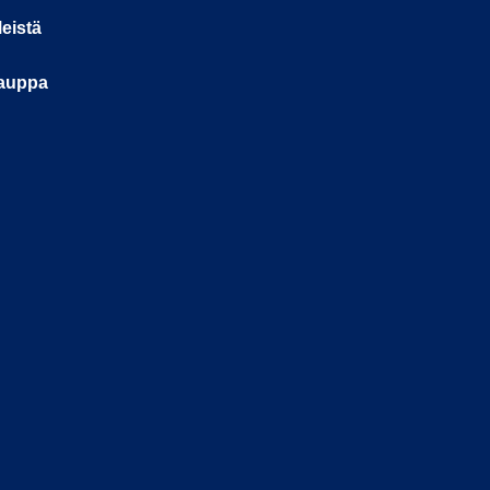
eistä
auppa