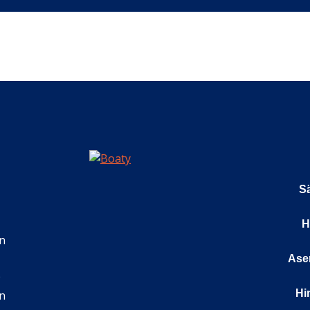
Sä
H
n
Ase
e
Hi
in