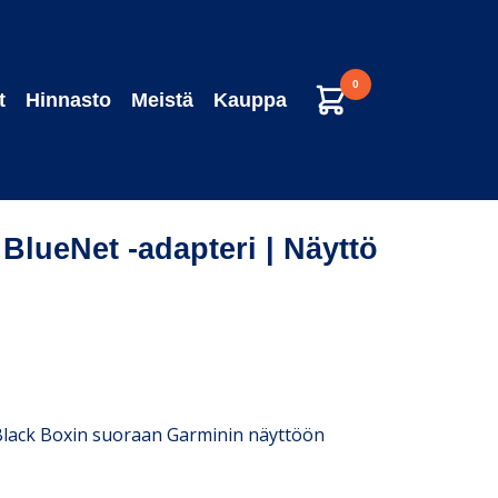
0
t
Hinnasto
Meistä
Kauppa
BlueNet -adapteri | Näyttö
ää Black Boxin suoraan Garminin näyttöön